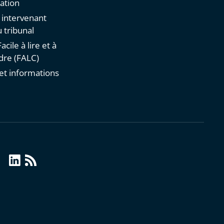
ation
n intervenant
 tribunal
acile à lire et à
re (FALC)
et informations
s
linkedin
Flux
RSS