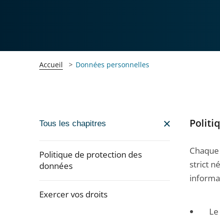
Accueil
Données personnelles
Politi
Passer
Tous les chapitres
la
navigation
Chaque 
Politique de protection des
de
strict 
données
l'article
informat
pour
Exercer vos droits
arriver
Le
Passer
après