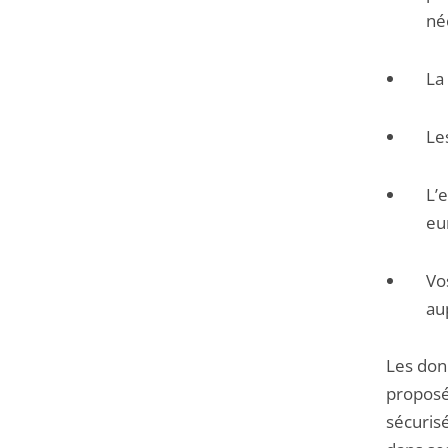
né
La
Le
L’
eu
Vo
aup
Les don
proposée
sécuris