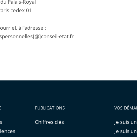
 du Palais-Royal
aris cedex 01
ourriel, à l’adresse :
personnelles[@]conseil-etat.fr
E
PUBLICATIONS
VOS DÉMA
s
Chiffres clés
Je suis un
diences
Je suis u