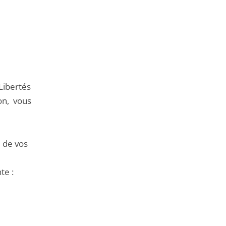
Libertés
ion, vous
e de vos
te :