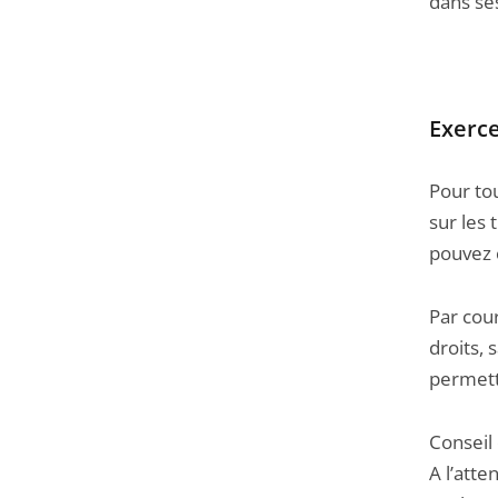
dans se
Exerce
Pour to
sur les 
pouvez 
Par cour
droits,
permette
Conseil 
A l’att