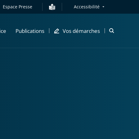
Espace Presse
Accessibilité
ice
Publications
Vos démarches
Ouvrir
la
modale
de
recherche