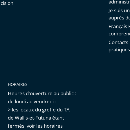
administr
cision
Je suis u
auprès du
Français F
comprend
Contacts 
pratique
HORAIRES
Heures d'ouverture au public :
du lundi au vendredi :
> les locaux du greffe du TA
de Wallis-et-Futuna étant
fermés, voir les horaires